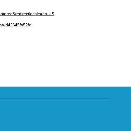
s-stored&redirectlocale=en-US
77ba-d42645fa52fc