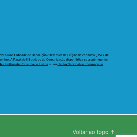
orrer a uma Entidade de Resolução Alternativa de Litígios de consumo (RAL), de
etembro. A Parakalo® Boutique de Comunicação disponibiliza-se a submeter os
de Conflitos de Consumo de Lisboa
ou ao
Centro Nacional de Informação e
Voltar ao topo
↑