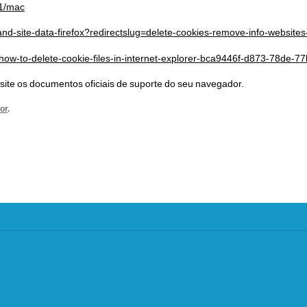
71/mac
-and-site-data-firefox?redirectslug=delete-cookies-remove-info-website
c/how-to-delete-cookie-files-in-internet-explorer-bca9446f-d873-78de-
site os documentos oficiais de suporte do seu navegador.
or
.