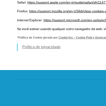
Safari:
https://support.apple.com/en-in/guide/safari/sfri114
Firefox:
https://support.mozilla.org/en-US/kb/clear-cookies
Internet Explorer:
https://support.microsoft.com/en-us/topi
Se você estiver usando qualquer outro navegador da web, vi
*Política de Cookie gerada por
CookieYes – Cookie Policy Generat
Política de privacidade