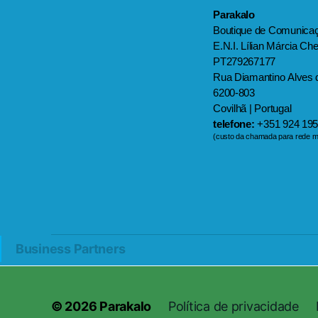
Parakalo
Boutique de Comunica
E.N.I. Lílian Márcia Ch
PT279267177
Rua Diamantino Alves d
6200-803
Covilhã | Portugal
telefone:
+351 924 195
(custo da chamada para rede mó
Business Partners
© 2026
Parakalo
Política de privacidade