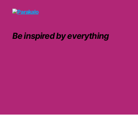
Parakalo
Be inspired by everything