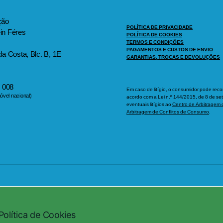
ção
POLÍTICA DE PRIVACIDADE
ein Féres
POLÍTICA DE COOKIES
TERMOS E CONDIÇÕES
PAGAMENTOS E CUSTOS DE ENVIO
a Costa, Blc. B, 1E
GARANTIAS, TROCAS E DEVOLUÇÕES
 008
Em caso de litígio, o consumidor pode rec
vel nacional)
acordo com a Lei n.º 144/2015, de 8 de s
eventuais litígios ao
Centro de Arbitragem 
Arbitragem de Conflitos de Consumo
.
Política de Cookies