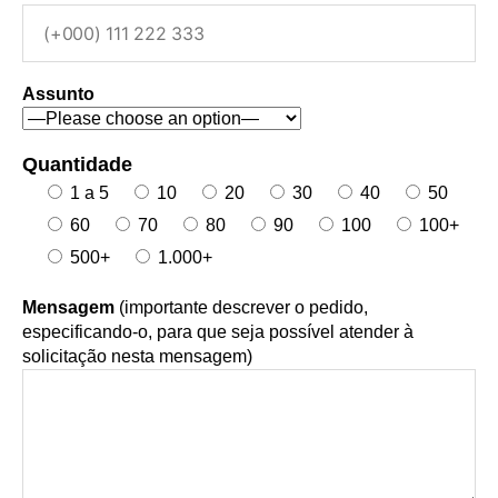
Assunto
Quantidade
1 a 5
10
20
30
40
50
60
70
80
90
100
100+
500+
1.000+
Mensagem
(importante descrever o pedido,
especificando-o, para que seja possível atender à
solicitação nesta mensagem)