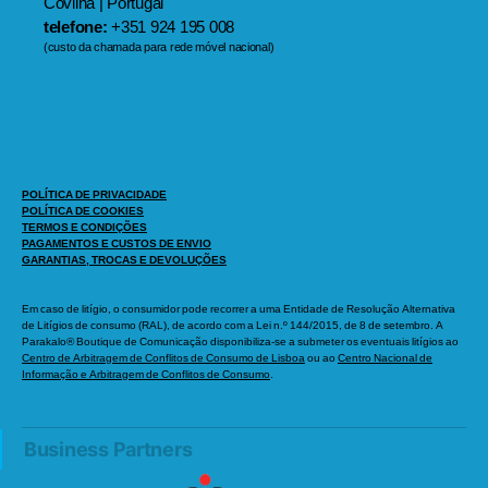
Covilhã | Portugal
telefone:
+351 924 195 008
(custo da chamada para rede móvel nacional)
POLÍTICA DE PRIVACIDADE
POLÍTICA DE COOKIES
TERMOS E CONDIÇÕES
PAGAMENTOS E CUSTOS DE ENVIO
GARANTIAS, TROCAS E DEVOLUÇÕES
Em caso de litígio, o consumidor pode recorrer a uma Entidade de Resolução Alternativa
de Litígios de consumo (RAL), de acordo com a Lei n.º 144/2015, de 8 de setembro. A
Parakalo® Boutique de Comunicação disponibiliza-se a submeter os eventuais litígios ao
Centro de Arbitragem de Conflitos de Consumo de Lisboa
ou ao
Centro Nacional de
Informação e Arbitragem de Conflitos de Consumo
.
Business Partners