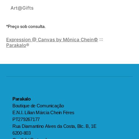
Art@Gifts
*Preço sob consulta.
Expression @ Canvas by Mônica Chein©
:::
Parakalo
®
Parakalo
Boutique de Comunicação
E.N.I. Lílian Márcia Chein Féres
PT279267177
Rua Diamantino Alves da Costa, Blc. B, 1E
6200-803