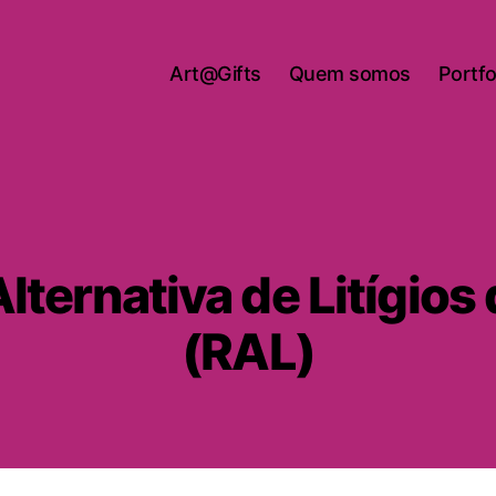
Art@Gifts
Quem somos
Portfo
lternativa de Litígio
(RAL)