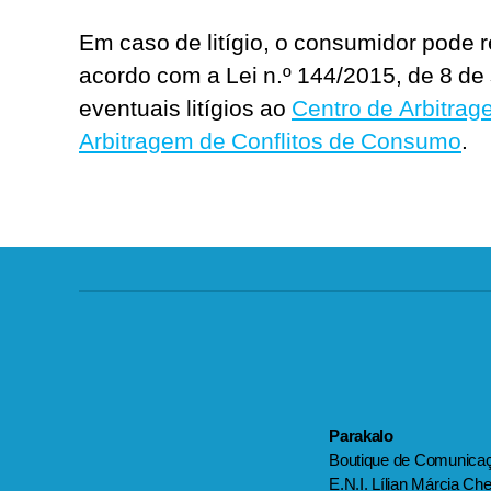
Em caso de litígio, o consumidor pode 
acordo com a Lei n.º 144/2015, de 8 d
eventuais litígios ao
Centro de Arbitrag
Arbitragem de Conflitos de Consumo
.
Parakalo
Boutique de Comunica
E.N.I. Lílian Márcia Ch