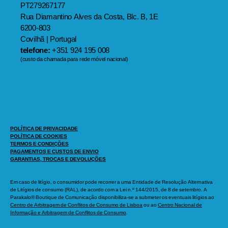
PT279267177
Rua Diamantino Alves da Costa, Blc. B, 1E
6200-803
Covilhã | Portugal
telefone:
+351 924 195 008
(custo da chamada para rede móvel nacional)
POLÍTICA DE PRIVACIDADE
POLÍTICA DE COOKIES
TERMOS E CONDIÇÕES
PAGAMENTOS E CUSTOS DE ENVIO
GARANTIAS, TROCAS E DEVOLUÇÕES
Em caso de litígio, o consumidor pode recorrer a uma Entidade de Resolução Alternativa
de Litígios de consumo (RAL), de acordo com a Lei n.º 144/2015, de 8 de setembro. A
Parakalo® Boutique de Comunicação disponibiliza-se a submeter os eventuais litígios ao
Centro de Arbitragem de Conflitos de Consumo de Lisboa
ou ao
Centro Nacional de
Informação e Arbitragem de Conflitos de Consumo
.